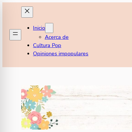
Saltar
al
contenido
Inicio
Acerca de
Cultura Pop
Opiniones impopulares